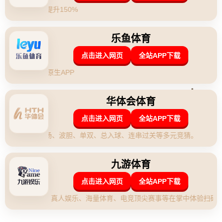
员考虑离队
发布时间：2026-04-30 01:20:20
**塞尔吉奥·塞瓦略斯：一位备受关注的足球天才或将开启新篇章**
在纷繁复杂的足球转会市场中，塞尔吉奥·塞瓦略斯的名字近期频频
出现在媒体的头条。根据著名足球记者罗马诺的报道，法甲豪强摩
纳哥与西甲劲旅贝蒂斯均对这位才华横溢的中场选手表现出了浓厚
的兴趣。**塞瓦略斯是否会选择离开当前的俱乐部，这一可能性引发
了广泛讨论。**