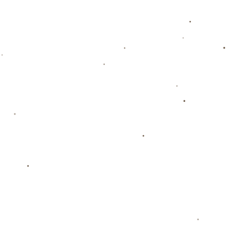
**国安的抗争与希望**