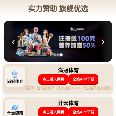
新闻中心
2021年至今射手榜 姆巴佩159球居首哈兰德位