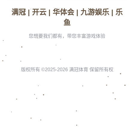
3. **市场需求**：近年来，足坛的转会市场变化迅速，需求和报价也
越来越高。清洗工作可以让曼联在市场博弈中占据更有利的位置。
#### 可能的清洗目标
据悉，曼联已经锁定了一些潜在的清洗目标。例如，**德赫亚**和**
马夏尔**等高薪球员可能是首批离开的对象。此外，其他表现实在不
佳的球员也可能面临转会离队的风险。这样的清洗不仅帮助俱乐部
降低开支，还能为球队注入新的活力，带来更强的竞争力。
#### 影响分析
清洗计划将影响曼联的方方面面。短期内，的确可能造成球队的阵
容不稳定，影响连贯性。但从长远的角度来看，这一策略若能成功
实施，将会成为俱乐部重回巅峰的催化剂。
- **财务稳定性**：通过资产的重新配置，曼联将能够有效掌控财
务，减少负担，增强未来引援的灵活性。
- **球队文化重塑**：通过引入合适的年轻球员，曼联有机会重塑球
队的文化，恢复昔日的斗志和竞争精神。
- **球迷支持**：长期以来，更新换代一直是球迷关注的热点，清洗
旧有球员、引入新鲜血液非常可能得到球迷的支持与期待。
总之，**曼联**的清洗计划是一个复杂而深思熟虑的过程。通过这一
策略，俱乐部不仅可以在经济上实现自我调整，还能增强未来在竞
技场上的竞争力。随着转会市场的推进，曼联的下一步行动无疑将
会持续受到关注。
上一篇：罗马诺：梅里诺想加盟阿森纳，枪手在寻找最佳方案
下一篇：怎么回事？德索萨评论国安引援新闻：他们应该先付钱给