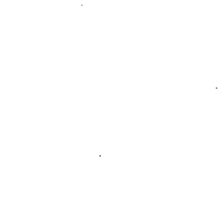
调整提
综上所
队的竞