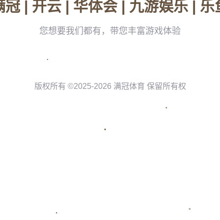
中心
亚历山大31分塞克斯顿31分 雷
发布时间：2026-04-30 01:20
历山大31分塞克斯顿31分 雷霆终结爵士6连胜**
引人注目的NBA常规赛中，俄克拉荷马城雷霆队以118-108战胜了犹
出色的球员身上——**亚历山大**与**塞克斯顿**，两人均在比赛中砍下
比赛背景
，爵士队在新赛季展现出强势的战绩，吸引了众多球迷的关注。凭借出色
出了强大的竞争力。而雷霆队虽然实力不容小觑，但在面对爵士时却需要
两队的胜负关键在于**控球**和**三分球**的表现。
 比赛精彩瞬间
开始，爵士队凭借出色的投篮手感迅速建立起领先优势。然而，雷霆并没有
突破和中投，将比分逐渐缩小。在第二节，**塞克斯顿**也不甘示弱，