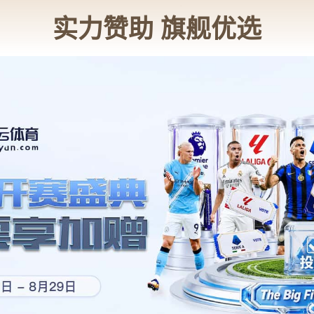
首页
关于我们
产品展示
新闻资讯