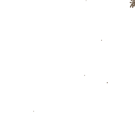
新闻中心
新闻
公司新闻
行业动态
**沙
在全球
**世
**雷
雷纳尔
注重团
定，如