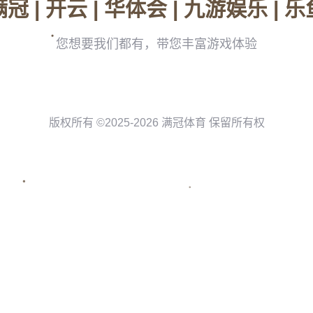
中心
沙特足协官宣雷纳尔二进宫 出战
发布时间：2026-04-30 01:20
特足协官宣雷纳尔二进宫 出战世预赛首秀迎强敌**
足球界，教练的更迭往往引发广泛关注。**沙特足协**近日宣布，法国籍教
界杯预选赛**。这一消息不仅在沙特国内引起了热议，也在国际足坛掀起了
纳尔的回归**：经验与挑战并存
曾在2019年至2022年间担任沙特国家队主教练，并带领球队在多项赛事中
队合作**著称，这使得他在沙特球迷中拥有极高的声望。然而，雷纳尔
何在短时间内提升球队的整体实力，将是雷纳尔面临的首要任务。