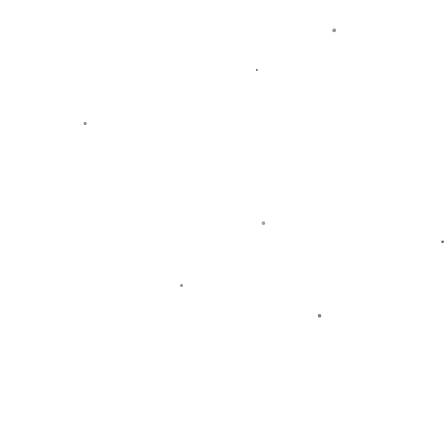
术分析**：如何应对日本队