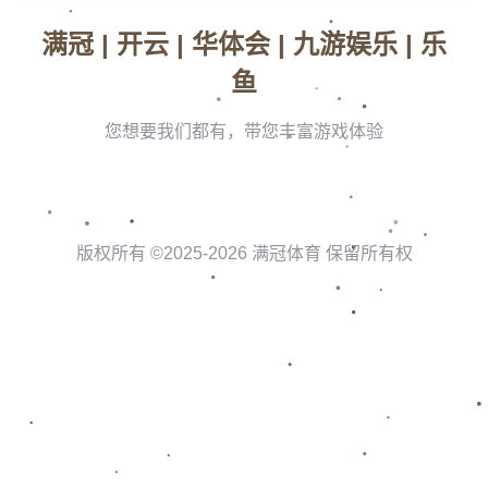
### 沙特聯賽的吸引力
沙特聯賽近年來通過高額薪資吸引了眾多國際球星，試圖提升聯賽
的國際影響力。儘管如此，對於像迪巴拉這樣的球員來說，**職業生
涯的選擇**不僅僅是金錢的問題。球員的個人價值觀、對比賽的熱愛
以及對球隊的承諾同樣重要。
## 案例分析：其他球星的選擇
在迪巴拉之前，許多球星面對類似的選擇時做出了不同的決定。例
如，**C羅**選擇加盟沙特聯賽，這一舉動引發了廣泛的討論。與此
同時，像**梅西**這樣的球員則選擇留在歐洲，繼續在高水平聯賽中
競技。這些選擇背後的考量因素各不相同，但都反映了球員在職業
生涯不同階段的不同需求。
## 結語
迪巴拉拒絕沙特報價選擇留在羅馬，這一決定不僅體現了他對球隊
的忠誠，也讓球迷們看到了他對足球的熱愛。這樣的選擇無疑會在
未來的賽季中為羅馬帶來更多的機會和挑戰。球員的去留不僅影響
著球隊的命運，也在一定程度上反映了當今足球界的多元化選擇。