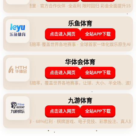
續留在羅馬
发布时间：2026-04-30 01:20:20
# 記者報道稱迪巴拉拒絕沙特的首份報價選擇繼續留在羅馬
**前言：** 在當今足球界，球員的轉會動向往往牽動著球迷的心。近
日，**迪巴拉**的去留問題成為了媒體關注的焦點。據報道，迪巴拉
拒絕了來自沙特的首份報價，選擇繼續留在羅馬。這一決定不僅影
響了羅馬俱樂部的未來，也讓球迷們對迪巴拉的忠誠度讚譽有加。
## 迪巴拉的決定背後
迪巴拉作為一名**頂級前鋒**，其技術和場上表現一直備受讚譽。沙
特聯賽近年來不斷吸引國際球星加盟，提供的高額報價對於任何球
員來說都是一個不小的誘惑。然而，迪巴拉選擇留在羅馬，這一決
定顯示了他對球隊的忠誠和對意甲聯賽的熱愛。
### 羅馬俱樂部的影響
迪巴拉的留隊對於羅馬俱樂部來說無疑是一個**重大利好**。作為球
隊的核心球員，他的存在不僅提升了球隊的整體實力，也增強了球
迷對球隊的信心。羅馬在意甲聯賽中的競爭力因此得以保持，並有
望在未來的賽季中取得更好的成績。