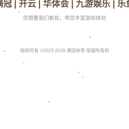
中心
新赛季圣诞大战赛程：湖勇大战
发布时间：2026-04-30 01:20
赛季圣诞大战赛程：湖勇大战 掘金对阵太阳**
的NBA赛季中，圣诞大战无疑是球迷们最期待的赛事之一。今年的圣诞大
湖人对阵金州勇士**以及**丹佛掘金迎战菲尼克斯太阳**。这两场比赛
勇大战：詹姆斯与库里的再度对决**
湖人和金州勇士的对决一直以来都是NBA的经典对抗。**勒布朗·詹姆斯**
级巨星在过去的多个赛季中都有过激烈的交锋，每一次碰撞都能擦出不一
重返巅峰，而勇士队则希望在库里的带领下继续保持强劲的竞争力。
金对阵太阳：约基奇与杜兰特的较量**
备受关注的比赛是丹佛掘金对阵菲尼克斯太阳。**尼古拉·约基奇**作
中最具统治力的中锋之一。而太阳队的**凯文·杜兰特**则以其无解的