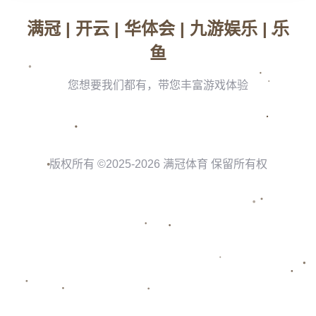
第74分钟，哈兰德再次制造杀机。他在禁区内接到队友精准传中，
高高跃起头球破门，彻底终结了比赛的悬念。这是他的*赛季个人第
10粒联赛进球*，继续高居德甲射手榜首位。