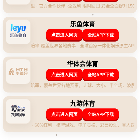
哈蘭德梅開二度.
发布时间：2026-04-30 01:20:20
**德甲第8轮：多特蒙德3-1力克美因茨，罗伊斯与哈兰德共同闪耀**
在2023/24赛季德甲第8轮的精彩较量中，多特蒙德以**3-1的比分战
胜美因茨**，迎来了一场含金量十足的胜利。本场比赛不仅巩固了多
特在积分榜上的竞争力，还展示了球队在攻防两端的绝佳配合。值
得一提的是，**罗伊斯的闪电进球与哈兰德的梅开二度**成为了整场
比赛的亮点，帮助“大黄蜂”全取三分。
### **罗伊斯：开场即刻主宰节奏**
比赛刚开始不到两分钟，*多特蒙德队长**罗伊斯**便凭借一次灵光乍
现为球队拔得头筹*。这粒进球来源于一次流畅的团队配合，当队友
送出精准直塞，罗伊斯迅速穿越美因茨防线，一脚劲射直接洞穿球
门。这也是他本赛季的第4粒进球，展现了作为核心球员的无可取代
性。
正如外界所评价的，“**罗伊斯是多特蒙德进攻的灵魂**”。他不仅在
关键时刻能为球队带来领先优势，还以其敏锐的位置感和精准的脚
法，为队友创造了无数得分机会。本场比赛中，他在中场的调度与
压迫对手传球线路的主动性，也体现了其攻守兼备的能力。
### **哈兰德：锋线杀手再显神威**
本场最具决定性的表现来自于挪威超级前锋**哈兰德的梅开二度**。
这一切始于比赛第54分钟，当美因茨试图加强防线时，哈兰德以他
标志性的高速突破与冷静的单刀得分能力，让对手无计可施。