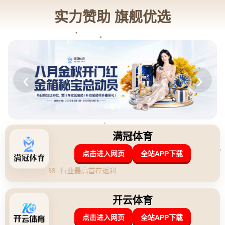
新闻中心
记者谈泰山0-4惨败：崔康熙的去留问题影响球