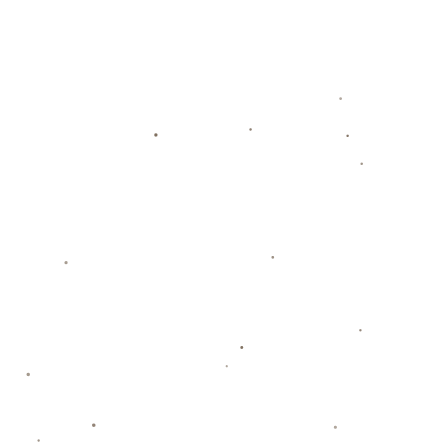
奥斯卡和圣保罗队之间的潜在协议，不仅是一则普通的体育新闻，
更意味着一场涉及多方利益的大事件。对奥斯卡而言，回到巴西将
是一个全新的起点，而对于圣保罗队来说，这名全能中场的加入可