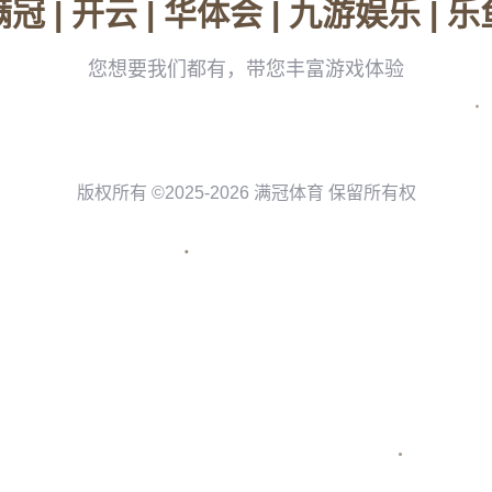
中心
C罗微笑挥手，利雅得胜利1-2遭
发布时间：2026-04-30 01:20
：**
联赛的舞台上，足球巨星C罗所在的利雅得胜利队以1-2的比分遭遇绝杀
弱环节。尽管*C罗微笑挥手*，他的职业精神展现得淋漓尽致，但利雅得