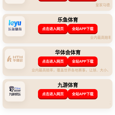
特遠射破門.
发布时间：2026-04-30 01:20:20
**英超焦点战：熱刺主場0-3不敵切爾西，弟媳與坎特立功**
9月19日晚，英超第5輪迎來一場巔峰對決——托特納姆熱刺主場迎
戰切爾西。這不僅是一場倫敦德比，更是對兩支球隊早期賽季狀態
的檢驗。最終，切爾西憑藉弟媳（蒂亞戈·席爾瓦）的頭球破門和坎
特的精彩遠射，以**3-0的比分干淨利落地擊敗熱刺**，顯示出了超
強的整體實力。這場比賽的精彩程度和戰術細節，足以讓球迷津津
樂道。