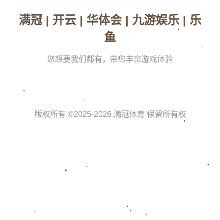
领希腊队与其他强队展开激烈角逐。对于中国球迷来说，能够在家
门口看到如此高水平的比赛，实属难得。