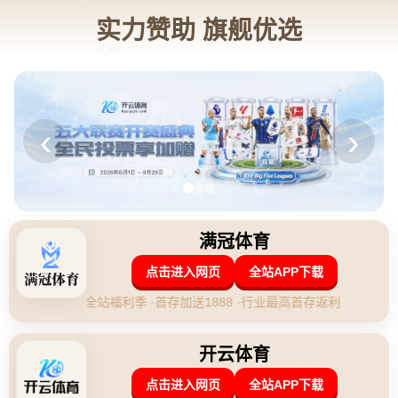
新闻中心
“字母哥”安特托昆博：将前往中国参加男篮世