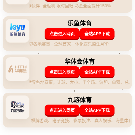
界杯
发布时间：2026-04-30 01:20:20
# “字母哥”安特托昆博：将前往中国参加男篮世界杯
**前言**：在全球篮球界，**“字母哥”扬尼斯·安特托昆博**的名字如
雷贯耳。他不仅是NBA的超级巨星，更是希腊国家队的灵魂人物。
随着男篮世界杯的临近，安特托昆博将前往中国参赛的消息引发了
广泛关注。这不仅是篮球迷的盛宴，更是对中国篮球市场的一次巨
大推动。
## **安特托昆博的篮球传奇**
扬尼斯·安特托昆博，因其复杂的姓氏和出色的球技，被球迷亲切地
称为“字母哥”。他在NBA的表现堪称传奇，凭借其**超强的身体素质
**和**全面的技术能力**，多次荣膺MVP称号。安特托昆博的到来，
无疑为本届男篮世界杯增添了无数看点。
## **中国市场的巨大吸引力**
中国作为全球最大的篮球市场之一，对NBA球星有着巨大的吸引
力。**安特托昆博的到来**，不仅是为了比赛，更是为了进一步拓展
其在中国的影响力。近年来，越来越多的NBA球星选择在中国进行
商业活动，安特托昆博也不例外。他的到访，将进一步提升其在中
国的品牌价值。
## **男篮世界杯的精彩看点**
本届男篮世界杯将在中国的多个城市举行，吸引了来自全球的顶级
篮球队伍。**安特托昆博的参赛**，无疑是赛事的一大亮点。他将带