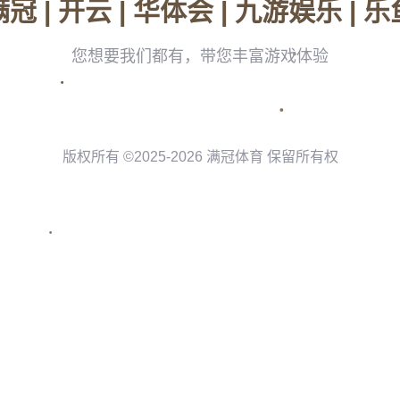
中心
際友誼賽德國2-3比利時 德布勞內兩傳一射盧卡庫破
國！.
发布时间：2026-04-30 01:20
际友谊赛历史性一战：比利时2-3战胜德国**
足球赛场上，**比利时与德国之间的对决**总是广受关注。2023年的
利时以3-2的比分战胜德国，这不仅是一次普通的胜利，更是**68年来首
赛中的出色表现，也成为赛后的热门话题。
，比利时逐步崛起，球队中的明星球员不断冒尖。尤其是德布劳内，无论
赛中，**德布劳内发挥了关键作用，贡献了两次助攻和一个进球**，成
场局势的精准把控，帮助比利时压制住德国的进攻。
时的锋线上，**卢卡库的表现同样值得称道**。他在比赛中攻入一球，