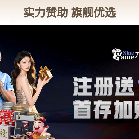
首页
关于我们
产品展示
新闻资讯