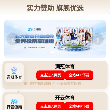
新闻中心
马卡：加维参加了本周巴萨的合练，球员预计