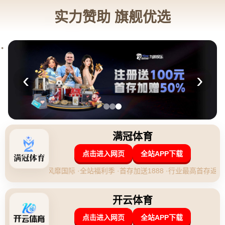
新闻中心
香港世界杯保龄球赛 ｜ 拉菲克屈居亚军 娜塔