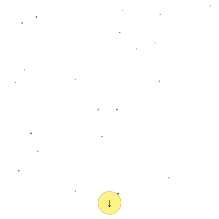
**正如这些顶尖选手所证明的，在比赛中不断突破自我极限**，才能
在大赛中脱颖而出。此外，赛事也对香港的体育氛围产生了积极影
响，吸引着更多的年轻人关注和参与到保龄球运动中。
这场比赛留下的思考和启发还远不止于此。在未来的比赛中，期待
看到更多选手如拉菲克和娜塔莎一样，在世界舞台上展现自我，**追
求胜利的热情永不磨灭**。
上一篇：于根伟谈引援：天津城市吸引力和保障都没问题不能单靠
薪资比拼.
下一篇：怒扔球拍缺席记者会 梅德韦杰夫遭罚款逾10万元.
Copyright 2024
海星体育-全新体育赛事直播和电竞真人娱乐平台
All Rights by
海星体育娱乐直播平台