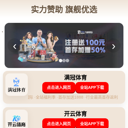
新闻中心
亞冠小組賽第5輪上海上港0-4悉尼FC 傅歡表現