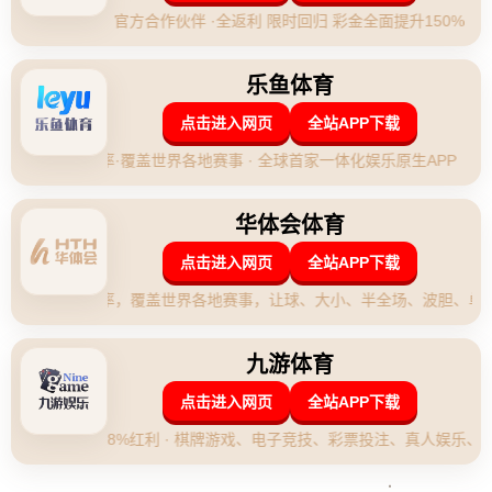
大，真蓝黑又瞄准帕夫.
发布时间：2026-04-30 01:20:20
**米兰旧将加工厂：CDK和布雷夏尼尼在亚特兰大的闪耀**