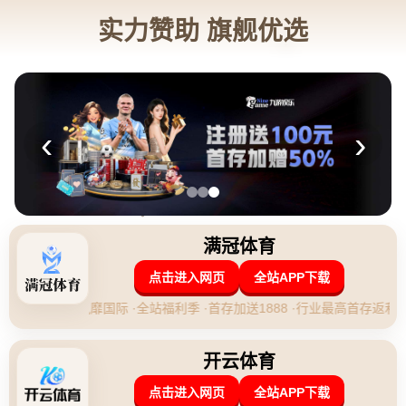
新闻中心
米兰旧将加工厂？CDK布雷夏尼尼闪耀亚特兰