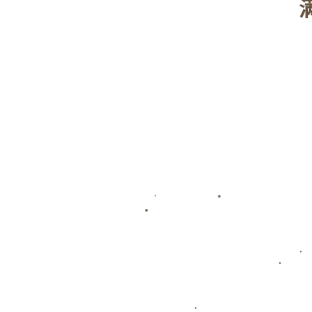
新闻中心
新闻
公司新闻
行业动态
**揭
在全球
韦德和
**揭