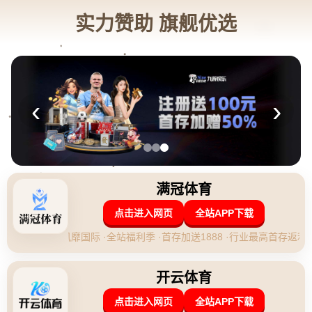
新闻中心
范晓冬：中超看着水平不高但也不是随便就能