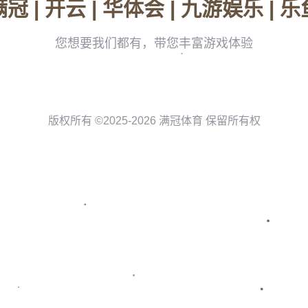
中心
CBA一夜连出两大冷门：第一争冠大热被掀
发布时间：2026-04-30 01:20
BA一夜连爆两大冷门：争冠热门接连受挫，赛场风云再起**
A这个竞争激烈的赛场上，冷门从来不乏亮点，而**每一个意想不到的结果
冷门，不仅令原本被外界寄予厚望的**争冠热门突然沉寂**，也让辽宁
还是低估了对手实力？这波结果背后暗藏的深意，值得我们探讨。