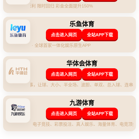
发布时间：2026-04-30 01:20:20
**胡靖航与上海海港合同到期，有望加盟武汉队：一位天才球员的转
折时刻**
近年来，中国足坛涌现出不少备受关注的年轻球员，**胡靖航**便是
其中之一。作为曾经在中国U23联赛和职业赛场上表现出色的球
员，他的每一次转会动态都深受球迷关注。随着胡靖航与**上海海港
俱乐部**的合同到期，关于其未来去向的猜测瞬间成为热点，其中
“有望加盟武汉队”的消息更是引起了广泛讨论。那么，他是否会选择
武汉队作为新的起点？这一决定又将对他的职业生涯带来怎样的影
响？让我们一探究竟。